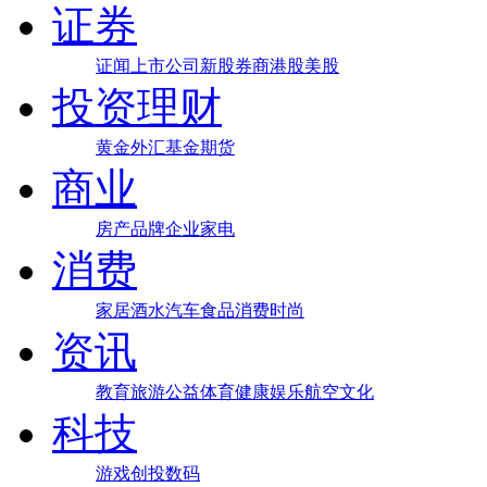
证券
证闻
上市公司
新股
券商
港股
美股
投资理财
黄金
外汇
基金
期货
商业
房产
品牌
企业
家电
消费
家居
酒水
汽车
食品
消费
时尚
资讯
教育
旅游
公益
体育
健康
娱乐
航空
文化
科技
游戏
创投
数码