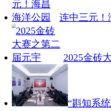
连中三元！
2025金
“斟知系