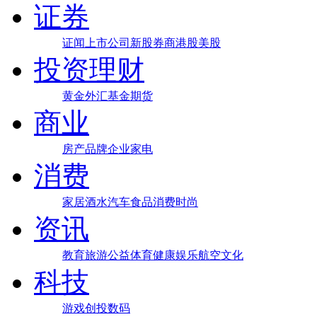
证券
证闻
上市公司
新股
券商
港股
美股
投资理财
黄金
外汇
基金
期货
商业
房产
品牌
企业
家电
消费
家居
酒水
汽车
食品
消费
时尚
资讯
教育
旅游
公益
体育
健康
娱乐
航空
文化
科技
游戏
创投
数码